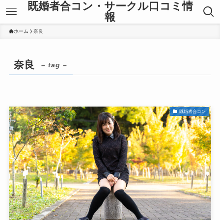
既婚者合コン・サークル口コミ情
報
ホーム
奈良
奈良
– tag –
既婚者合コン